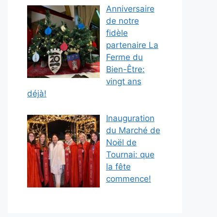
Anniversaire
de notre
fidèle
partenaire La
Ferme du
Bien-Être:
vingt ans
déjà!
Inauguration
du Marché de
Noël de
Tournai: que
la fête
commence!