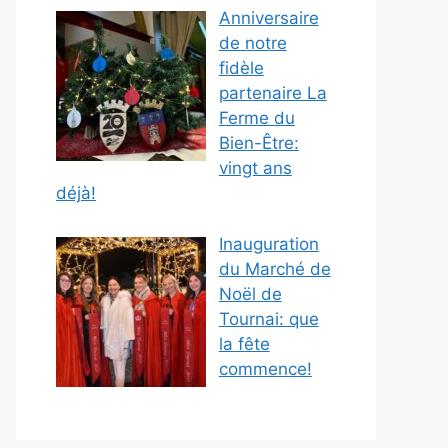
Anniversaire
de notre
fidèle
partenaire La
Ferme du
Bien-Être:
vingt ans
déjà!
Inauguration
du Marché de
Noël de
Tournai: que
la fête
commence!